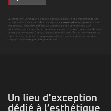
La carrosserie Denis-Jean s’engage à ce que la collecte et le traitement de vos
données, effectués à partir de notre site
www.carrosserie-denis-jean.fr
, soient
conformes au règlement général sur la protection des données et à la loi
Informatique et Libertés. Pour connaître et exercer vos droits, notamment de retrait
de votre consentement à l’utilisation des données collectées par ce formulaire, ou
à vous inscrire sur la liste d’opposition au démarchage téléphonique, veuillez
consulter notre
politique de confidentialité
.
Un lieu d'exception
dédié à l’esthétique