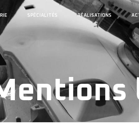
RIE
SPÉCIALITÉS
RÉALISATIONS
AC
A CARROSSERIE
LOCATION DE VÉHICULES
’ÉQUIPE
TÔLERIE
OS ENGAGEMENTS
PEINTURE
SERIE
LOCATION DE VÉHICULES
LS PARLENT DE NOUS
PARE-BRISE
TÔLERIE
ECRUTEMENT
DÉBOSSELAGE
GEMENTS
PEINTURE
Mentions 
OIRE AUX QUESTIONS
MARBRE
NT DE NOUS
PARE-BRISE
SOUDURE
ENT
DÉBOSSELAGE
DEMANDE DE DEVIS
 QUESTIONS
MARBRE
PRENDRE RENDEZ-VOUS
SOUDURE