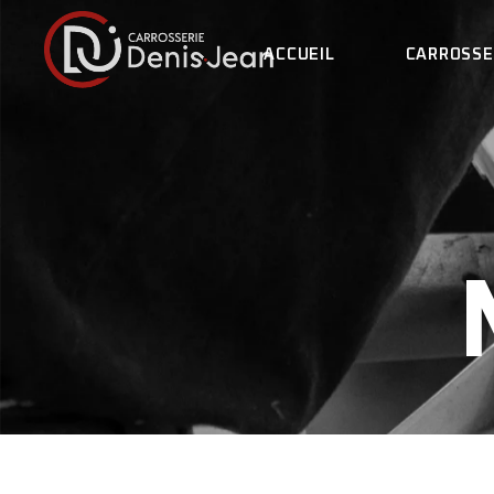
ACCUEIL
CARROSSE
L
L
N
LA CARROS
I
L’ÉQUIPE
R
NOS ENGA
F
ILS PARLE
RECRUTEM
FOIRE AUX