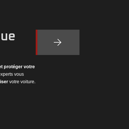
que
et protéger votre
experts vous
iser
votre voiture.