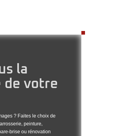
us la
e de votre
images ? Faites le choix de
arrosserie, peinture,
are-brise ou rénovation