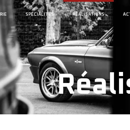
RIE
SPÉCIALITÉS
RÉALISATIONS
AC
A CARROSSERIE
LOCATION DE VÉHICULES
’ÉQUIPE
TÔLERIE
OS ENGAGEMENTS
PEINTURE
SERIE
LOCATION DE VÉHICULES
LS PARLENT DE NOUS
PARE-BRISE
TÔLERIE
ECRUTEMENT
DÉBOSSELAGE
GEMENTS
PEINTURE
Réali
OIRE AUX QUESTIONS
MARBRE
NT DE NOUS
PARE-BRISE
SOUDURE
ENT
DÉBOSSELAGE
DEMANDE DE DEVIS
 QUESTIONS
MARBRE
PRENDRE RENDEZ-VOUS
SOUDURE