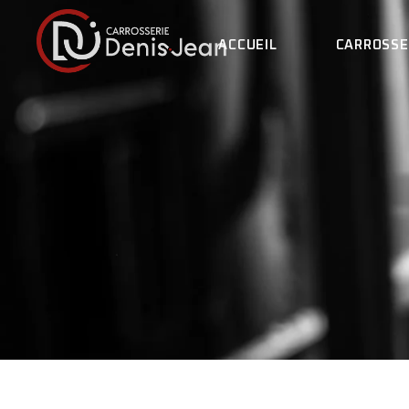
ACCUEIL
CARROSSE
L
L
N
LA CARROS
I
L’ÉQUIPE
R
NOS ENGA
F
ILS PARLE
RECRUTEM
FOIRE AUX