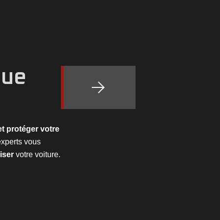
que
et protéger votre
experts vous
iser
votre voiture.