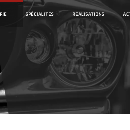
RIE
SPÉCIALITÉS
RÉALISATIONS
AC
SERIE
LOCATION DE VÉHICULES
TÔLERIE
GEMENTS
PEINTURE
NT DE NOUS
PARE-BRISE
ENT
DÉBOSSELAGE
UX QUESTIONS
MARBRE
SOUDURE